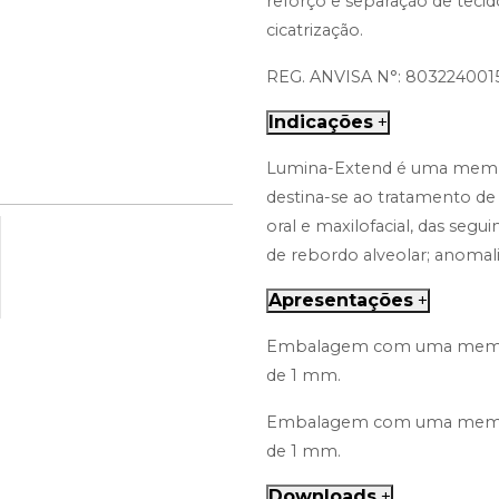
reforço e separação de teci
cicatrização.
REG. ANVISA N°: 803224001
Indicações
+
Lumina-Extend é uma membra
destina-se ao tratamento de
oral e maxilofacial, das segui
de rebordo alveolar; anomal
Apresentações
+
Embalagem com uma membr
de 1 mm.
Embalagem com uma membr
de 1 mm.
Downloads
+