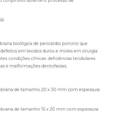
do conjuntivo durante o processo de
56
na biológica de pericárdio porcino que
 defeitos em tecidos duros e moles em cirurgia
ntes condições clínicas: deficiências tecidulares
ias e malformações dentofaciais.
ana de tamanho 20 x 30 mm com espessura
ana de tamanho 15 x 20 mm com espessura